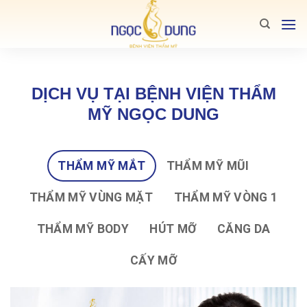
Bỏ
qua
nội
dung
DỊCH VỤ TẠI BỆNH VIỆN THẨM
MỸ NGỌC DUNG
THẨM MỸ MẮT
THẨM MỸ MŨI
THẨM MỸ VÙNG MẶT
THẨM MỸ VÒNG 1
THẨM MỸ BODY
HÚT MỠ
CĂNG DA
CẤY MỠ