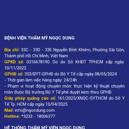
BỆNH VIỆN THẨM MỸ NGỌC DUNG
Địa chỉ:
33C - 33D - 33E Nguyễn Bỉnh Khiêm, Phường Sài Gòn,
Thành phố Hồ Chí Minh, Việt Nam
GPKD số:
0316678190
.
Do do Sở KHĐT TPHCM cấp ngày:
10/11/2022.
GPHĐ số:
353/BYT-GPHĐ do Bộ Y Tế cấp ngày 08/05/2024
- Thời gian làm việc hàng ngày: 24/24h
- Phạm vi hoạt động chuyên môn: thực hiện kỹ thuật chuyên
môn được Bộ trưởng Bộ Y Tế phê duyệt kèm theo GPHĐ
Giấy phép quảng cáo số:
161/2025/XNQC-SYTHCM do Sở Y
Tế Tp. HCM cấp ngày 10/04/2025
Mail:
info@ngocdung.com
Hotline:
*3232 - 18006377
HỆ THỐNG THẨM MỸ VIỆN NGỌC DUNG