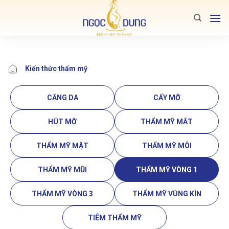
Bỏ
qua
nội
dung
Kiến thức thẩm mỹ
CĂNG DA
CẤY MỠ
HÚT MỠ
THẨM MỸ MẮT
THẨM MỸ MẶT
THẨM MỸ MÔI
THẨM MỸ MŨI
THẨM MỸ VÒNG 1
THẨM MỸ VÒNG 3
THẨM MỸ VÙNG KÍN
TIÊM THẨM MỸ