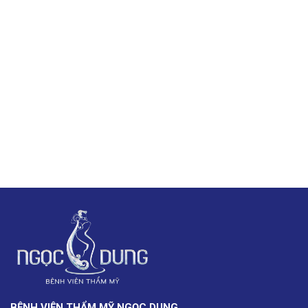
BỆNH VIỆN THẨM MỸ NGỌC DUNG