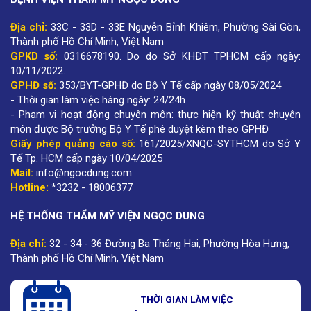
Địa chỉ:
33C - 33D - 33E Nguyễn Bỉnh Khiêm, Phường Sài Gòn,
Thành phố Hồ Chí Minh, Việt Nam
GPKD số:
0316678190
.
Do do Sở KHĐT TPHCM cấp ngày:
10/11/2022.
GPHĐ số:
353/BYT-GPHĐ do Bộ Y Tế cấp ngày 08/05/2024
- Thời gian làm việc hàng ngày: 24/24h
- Phạm vi hoạt động chuyên môn: thực hiện kỹ thuật chuyên
môn được Bộ trưởng Bộ Y Tế phê duyệt kèm theo GPHĐ
Giấy phép quảng cáo số:
161/2025/XNQC-SYTHCM do Sở Y
Tế Tp. HCM cấp ngày 10/04/2025
Mail:
info@ngocdung.com
Hotline:
*3232 - 18006377
HỆ THỐNG THẨM MỸ VIỆN NGỌC DUNG
Địa chỉ:
32 - 34 - 36 Đường Ba Tháng Hai, Phường Hòa Hưng,
Thành phố Hồ Chí Minh, Việt Nam
THỜI GIAN LÀM VIỆC