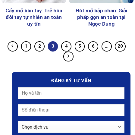
Cấy mỡ bàn tay: Trẻ hóa
Hút mỡ bắp chân: Giải
đôi tay tự nhiên an toàn
pháp gọn an toàn tại
uy tín
Ngọc Dung
1
2
3
4
5
6
…
20
ĐĂNG KÝ TƯ VẤN