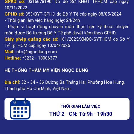
GPKD số:
0316678190
.
Do do Sở KHĐT TPHCM cấp ngày:
10/11/2022.
GPHĐ số:
353/BYT-GPHĐ do Bộ Y Tế cấp ngày 08/05/2024
- Thời gian làm việc hàng ngày: 24/24h
- Phạm vi hoạt động chuyên môn: thực hiện kỹ thuật chuyên
môn được Bộ trưởng Bộ Y Tế phê duyệt kèm theo GPHĐ
Giấy phép quảng cáo số:
161/2025/XNQC-SYTHCM do Sở Y
Tế Tp. HCM cấp ngày 10/04/2025
Mail:
info@ngocdung.com
Hotline:
*3232 - 18006377
HỆ THỐNG THẨM MỸ VIỆN NGỌC DUNG
Địa chỉ:
32 - 34 - 36 Đường Ba Tháng Hai, Phường Hòa Hưng,
Thành phố Hồ Chí Minh, Việt Nam
THỜI GIAN LÀM VIỆC
THỨ 2 - CN: Từ 9h - 19h30