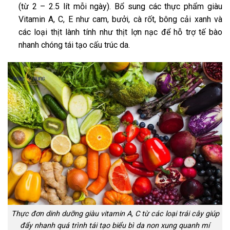
(từ 2 – 2.5 lít mỗi ngày). Bổ sung các thực phẩm giàu
Vitamin A, C, E như cam, bưởi, cà rốt, bông cải xanh và
các loại thịt lành tính như thịt lợn nạc để hỗ trợ tế bào
nhanh chóng tái tạo cấu trúc da.
Thực đơn dinh dưỡng giàu vitamin A, C từ các loại trái cây giúp
đẩy nhanh quá trình tái tạo biểu bì da non xung quanh mí