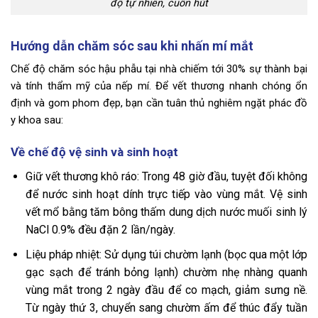
độ tự nhiên, cuốn hút
Hướng dẫn chăm sóc sau khi nhấn mí mắt
Chế độ chăm sóc hậu phẫu tại nhà chiếm tới 30% sự thành bại
và tính thẩm mỹ của nếp mí. Để vết thương nhanh chóng ổn
định và gom phom đẹp, bạn cần tuân thủ nghiêm ngặt phác đồ
y khoa sau:
Về chế độ vệ sinh và sinh hoạt
Giữ vết thương khô ráo: Trong 48 giờ đầu, tuyệt đối không
để nước sinh hoạt dính trực tiếp vào vùng mắt. Vệ sinh
vết mổ bằng tăm bông thấm dung dịch nước muối sinh lý
NaCl 0.9% đều đặn 2 lần/ngày.
Liệu pháp nhiệt: Sử dụng túi chườm lạnh (bọc qua một lớp
gạc sạch để tránh bỏng lạnh) chườm nhẹ nhàng quanh
vùng mắt trong 2 ngày đầu để co mạch, giảm sưng nề.
Từ ngày thứ 3, chuyển sang chườm ấm để thúc đẩy tuần