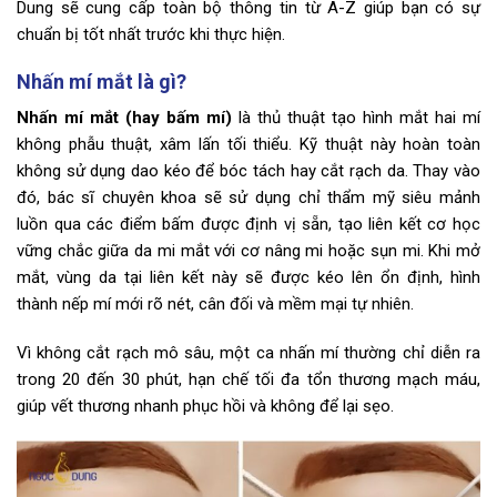
Dung sẽ cung cấp toàn bộ thông tin từ A-Z giúp bạn có sự
chuẩn bị tốt nhất trước khi thực hiện.
Nhấn mí mắt là gì?
Nhấn mí mắt (hay bấm mí)
là thủ thuật tạo hình mắt hai mí
không phẫu thuật, xâm lấn tối thiểu. Kỹ thuật này hoàn toàn
không sử dụng dao kéo để bóc tách hay cắt rạch da. Thay vào
đó, bác sĩ chuyên khoa sẽ sử dụng chỉ thẩm mỹ siêu mảnh
luồn qua các điểm bấm được định vị sẵn, tạo liên kết cơ học
vững chắc giữa da mi mắt với cơ nâng mi hoặc sụn mi. Khi mở
mắt, vùng da tại liên kết này sẽ được kéo lên ổn định, hình
thành nếp mí mới rõ nét, cân đối và mềm mại tự nhiên.
Vì không cắt rạch mô sâu, một ca nhấn mí thường chỉ diễn ra
trong 20 đến 30 phút, hạn chế tối đa tổn thương mạch máu,
giúp vết thương nhanh phục hồi và không để lại sẹo.