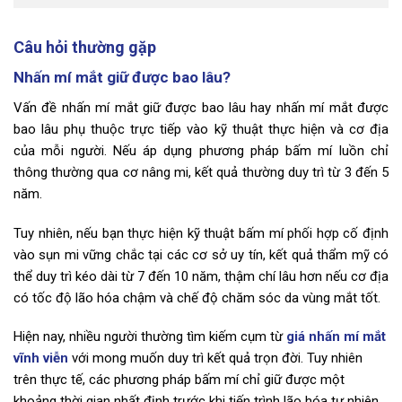
Câu hỏi thường gặp
Nhấn mí mắt giữ được bao lâu?
Vấn đề nhấn mí mắt giữ được bao lâu hay nhấn mí mắt được
bao lâu phụ thuộc trực tiếp vào kỹ thuật thực hiện và cơ địa
của mỗi người. Nếu áp dụng phương pháp bấm mí luồn chỉ
thông thường qua cơ nâng mi, kết quả thường duy trì từ 3 đến 5
năm.
Tuy nhiên, nếu bạn thực hiện kỹ thuật bấm mí phối hợp cố định
vào sụn mi vững chắc tại các cơ sở uy tín, kết quả thẩm mỹ có
thể duy trì kéo dài từ 7 đến 10 năm, thậm chí lâu hơn nếu cơ địa
có tốc độ lão hóa chậm và chế độ chăm sóc da vùng mắt tốt.
Hiện nay, nhiều người thường tìm kiếm cụm từ
giá nhấn mí mắt
vĩnh viễn
với mong muốn duy trì kết quả trọn đời. Tuy nhiên
trên thực tế, các phương pháp bấm mí chỉ giữ được một
khoảng thời gian nhất định trước khi tiến trình lão hóa tự nhiên