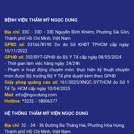
BỆNH VIỆN THẨM MỸ NGỌC DUNG
Địa chỉ:
33C - 33D - 33E Nguyễn Bỉnh Khiêm, Phường Sài Gòn,
Thành phố Hồ Chí Minh, Việt Nam
GPKD số:
0316678190
.
Do do Sở KHĐT TPHCM cấp ngày:
10/11/2022.
GPHĐ số:
353/BYT-GPHĐ do Bộ Y Tế cấp ngày 08/05/2024
- Thời gian làm việc hàng ngày: 24/24h
- Phạm vi hoạt động chuyên môn: thực hiện kỹ thuật chuyên
môn được Bộ trưởng Bộ Y Tế phê duyệt kèm theo GPHĐ
Giấy phép quảng cáo số:
161/2025/XNQC-SYTHCM do Sở Y
Tế Tp. HCM cấp ngày 10/04/2025
Mail:
info@ngocdung.com
Hotline:
*3232 - 18006377
HỆ THỐNG THẨM MỸ VIỆN NGỌC DUNG
Địa chỉ:
32 - 34 - 36 Đường Ba Tháng Hai, Phường Hòa Hưng,
Thành phố Hồ Chí Minh, Việt Nam