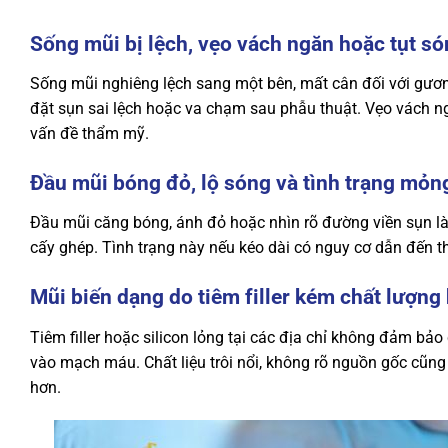
Sống mũi bị lệch, vẹo vách ngăn hoặc tụt s
Sống mũi nghiêng lệch sang một bên, mất cân đối với gươn
đặt sụn sai lệch hoặc va chạm sau phẫu thuật. Vẹo vách n
vấn đề thẩm mỹ.
Đầu mũi bóng đỏ, lộ sóng và tình trạng mỏn
Đầu mũi căng bóng, ánh đỏ hoặc nhìn rõ đường viền sụn là
cấy ghép. Tình trạng này nếu kéo dài có nguy cơ dẫn đến 
Mũi biến dạng do tiêm filler kém chất lượng 
Tiêm filler hoặc silicon lỏng tại các địa chỉ không đảm b
vào mạch máu. Chất liệu trôi nổi, không rõ nguồn gốc cũng
hơn.