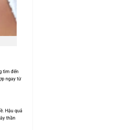
g tìm đến
ợp ngay từ
hề. Hậu quả
dây thần