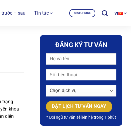
 trước – sau
Tin tức
VI
BROCHURE
ĐĂNG KÝ TƯ VẤN
h trạng
uyên khoa
ận diện
* Đội ngũ tư vấn sẽ liên hệ trong 1 phút