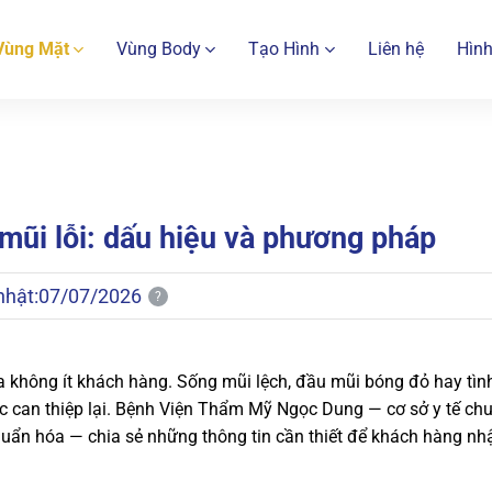
Vùng Mặt
Vùng Body
Tạo Hình
Liên hệ
Hình
 mũi lỗi: dấu hiệu và phương pháp
nhật:
07/07/2026
?
a không ít khách hàng. Sống mũi lệch, đầu mũi bóng đỏ hay tìn
c can thiệp lại. Bệnh Viện Thẩm Mỹ Ngọc Dung — cơ sở y tế ch
uẩn hóa — chia sẻ những thông tin cần thiết để khách hàng nh