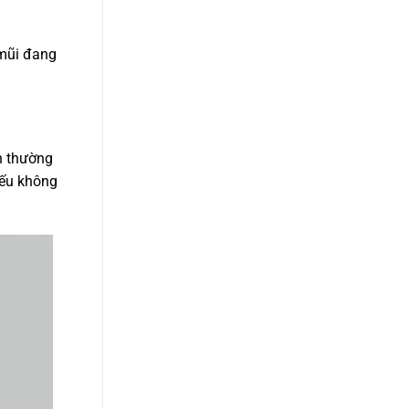
 mũi đang
n thường
nếu không