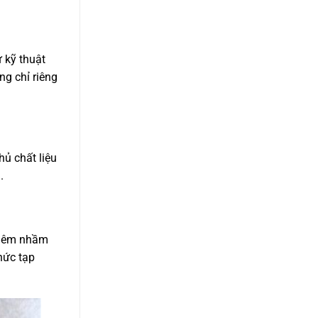
 kỹ thuật
g chỉ riêng
ủ chất liệu
.
 tiêm nhầm
hức tạp