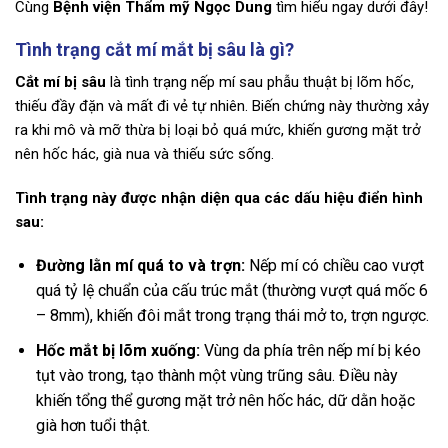
Cùng
Bệnh viện Thẩm mỹ Ngọc Dung
tìm hiểu ngay dưới đây!
Tình trạng cắt mí mắt bị sâu là gì?
Cắt mí bị sâu
là tình trạng nếp mí sau phẫu thuật bị lõm hốc,
thiếu đầy đặn và mất đi vẻ tự nhiên. Biến chứng này thường xảy
ra khi mô và mỡ thừa bị loại bỏ quá mức, khiến gương mặt trở
nên hốc hác, già nua và thiếu sức sống.
Tình trạng này được nhận diện qua các dấu hiệu điển hình
sau:
Đường lằn mí quá to và trợn:
Nếp mí có chiều cao vượt
quá tỷ lệ chuẩn của cấu trúc mắt (thường vượt quá mốc 6
– 8mm), khiến đôi mắt trong trạng thái mở to, trợn ngược.
Hốc mắt bị lõm xuống:
Vùng da phía trên nếp mí bị kéo
tụt vào trong, tạo thành một vùng trũng sâu. Điều này
khiến tổng thể gương mặt trở nên hốc hác, dữ dằn hoặc
già hơn tuổi thật.