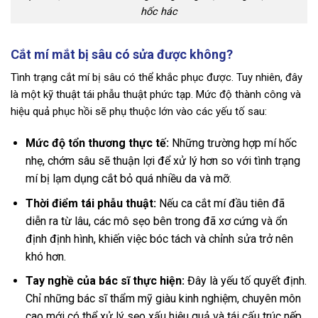
hốc hác
Cắt mí mắt bị sâu có sửa được không?
Tình trạng cắt mí bị sâu có thể khắc phục được. Tuy nhiên, đây
là một kỹ thuật tái phẫu thuật phức tạp. Mức độ thành công và
hiệu quả phục hồi sẽ phụ thuộc lớn vào các yếu tố sau:
Mức độ tổn thương thực tế:
Những trường hợp mí hốc
nhẹ, chớm sâu sẽ thuận lợi để xử lý hơn so với tình trạng
mí bị lạm dụng cắt bỏ quá nhiều da và mỡ.
Thời điểm tái phẫu thuật:
Nếu ca cắt mí đầu tiên đã
diễn ra từ lâu, các mô sẹo bên trong đã xơ cứng và ổn
định định hình, khiến việc bóc tách và chỉnh sửa trở nên
khó hơn.
Tay nghề của bác sĩ thực hiện:
Đây là yếu tố quyết định.
Chỉ những bác sĩ thẩm mỹ giàu kinh nghiệm, chuyên môn
cao mới có thể xử lý sẹo xấu hiệu quả và tái cấu trúc nếp