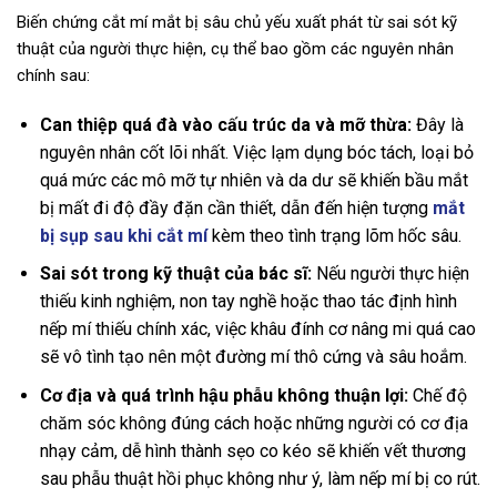
Biến chứng cắt mí mắt bị sâu chủ yếu xuất phát từ sai sót kỹ
thuật của người thực hiện, cụ thể bao gồm các nguyên nhân
chính sau:
Can thiệp quá đà vào cấu trúc da và mỡ thừa:
Đây là
nguyên nhân cốt lõi nhất. Việc lạm dụng bóc tách, loại bỏ
quá mức các mô mỡ tự nhiên và da dư sẽ khiến bầu mắt
bị mất đi độ đầy đặn cần thiết, dẫn đến hiện tượng
mắt
bị sụp sau khi cắt mí
kèm theo tình trạng lõm hốc sâu.
Sai sót trong kỹ thuật của bác sĩ:
Nếu người thực hiện
thiếu kinh nghiệm, non tay nghề hoặc thao tác định hình
nếp mí thiếu chính xác, việc khâu đính cơ nâng mi quá cao
sẽ vô tình tạo nên một đường mí thô cứng và sâu hoắm.
Cơ địa và quá trình hậu phẫu không thuận lợi:
Chế độ
chăm sóc không đúng cách hoặc những người có cơ địa
nhạy cảm, dễ hình thành sẹo co kéo sẽ khiến vết thương
sau phẫu thuật hồi phục không như ý, làm nếp mí bị co rút.