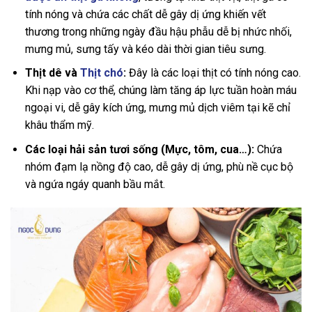
tính nóng và chứa các chất dễ gây dị ứng khiến vết
thương trong những ngày đầu hậu phẫu dễ bị nhức nhối,
mưng mủ, sưng tấy và kéo dài thời gian tiêu sưng.
Thịt dê và
Thịt chó
:
Đây là các loại thịt có tính nóng cao.
Khi nạp vào cơ thể, chúng làm tăng áp lực tuần hoàn máu
ngoại vi, dễ gây kích ứng, mưng mủ dịch viêm tại kẽ chỉ
khâu thẩm mỹ.
Các loại hải sản tươi sống (Mực, tôm, cua…):
Chứa
nhóm đạm lạ nồng độ cao, dễ gây dị ứng, phù nề cục bộ
và ngứa ngáy quanh bầu mắt.