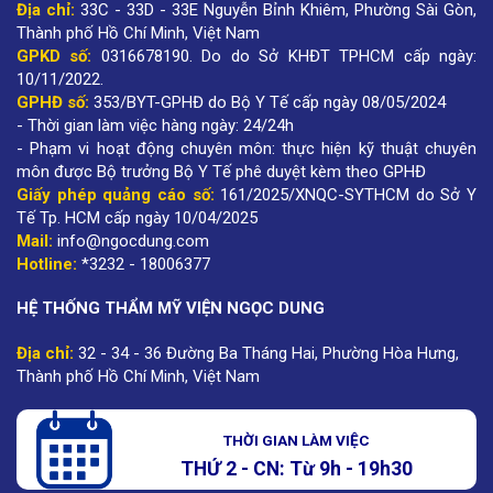
Địa chỉ:
33C - 33D - 33E Nguyễn Bỉnh Khiêm, Phường Sài Gòn,
Thành phố Hồ Chí Minh, Việt Nam
GPKD số:
0316678190
.
Do do Sở KHĐT TPHCM cấp ngày:
10/11/2022.
GPHĐ số:
353/BYT-GPHĐ do Bộ Y Tế cấp ngày 08/05/2024
- Thời gian làm việc hàng ngày: 24/24h
- Phạm vi hoạt động chuyên môn: thực hiện kỹ thuật chuyên
môn được Bộ trưởng Bộ Y Tế phê duyệt kèm theo GPHĐ
Giấy phép quảng cáo số:
161/2025/XNQC-SYTHCM do Sở Y
Tế Tp. HCM cấp ngày 10/04/2025
Mail:
info@ngocdung.com
Hotline:
*3232 - 18006377
HỆ THỐNG THẨM MỸ VIỆN NGỌC DUNG
Địa chỉ:
32 - 34 - 36 Đường Ba Tháng Hai, Phường Hòa Hưng,
Thành phố Hồ Chí Minh, Việt Nam
THỜI GIAN LÀM VIỆC
THỨ 2 - CN: Từ 9h - 19h30