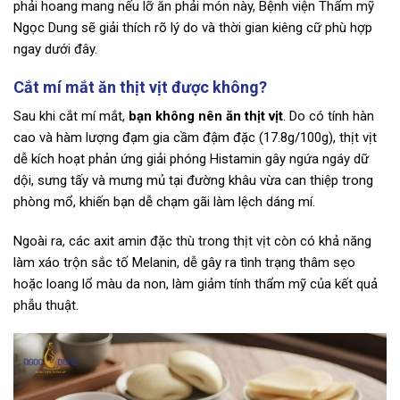
phải hoang mang nếu lỡ ăn phải món này, Bệnh viện Thẩm mỹ
Ngọc Dung sẽ giải thích rõ lý do và thời gian kiêng cữ phù hợp
ngay dưới đây.
Cắt mí mắt ăn thịt vịt được không?
Sau khi cắt mí mắt,
bạn không nên ăn thịt vịt
. Do có tính hàn
cao và hàm lượng đạm gia cầm đậm đặc (17.8g/100g), thịt vịt
dễ kích hoạt phản ứng giải phóng Histamin gây ngứa ngáy dữ
dội, sưng tấy và mưng mủ tại đường khâu vừa can thiệp trong
phòng mổ, khiến bạn dễ chạm gãi làm lệch dáng mí.
Ngoài ra, các axit amin đặc thù trong thịt vịt còn có khả năng
làm xáo trộn sắc tố Melanin, dễ gây ra tình trạng thâm sẹo
hoặc loang lổ màu da non, làm giảm tính thẩm mỹ của kết quả
phẫu thuật.