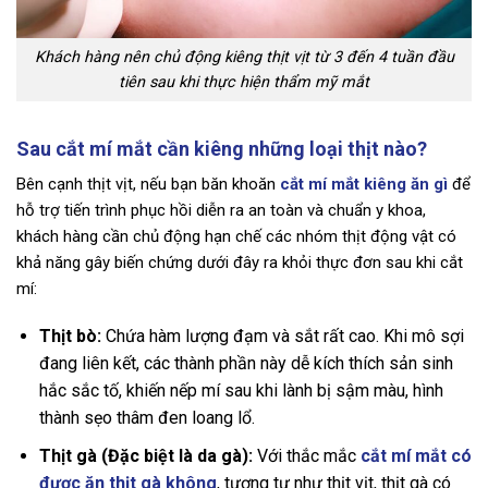
Khách hàng nên chủ động kiêng thịt vịt từ 3 đến 4 tuần đầu
tiên sau khi thực hiện thẩm mỹ mắt
Sau cắt mí mắt cần kiêng những loại thịt nào?
Bên cạnh thịt vịt, nếu bạn băn khoăn
cắt mí mắt kiêng ăn gì
để
hỗ trợ tiến trình phục hồi diễn ra an toàn và chuẩn y khoa,
khách hàng cần chủ động hạn chế các nhóm thịt động vật có
khả năng gây biến chứng dưới đây ra khỏi thực đơn sau khi cắt
mí:
Thịt bò:
Chứa hàm lượng đạm và sắt rất cao. Khi mô sợi
đang liên kết, các thành phần này dễ kích thích sản sinh
hắc sắc tố, khiến nếp mí sau khi lành bị sậm màu, hình
thành sẹo thâm đen loang lổ.
Thịt gà (Đặc biệt là da gà):
Với thắc mắc
cắt mí mắt có
được ăn thịt gà không
, tương tự như thịt vịt, thịt gà có