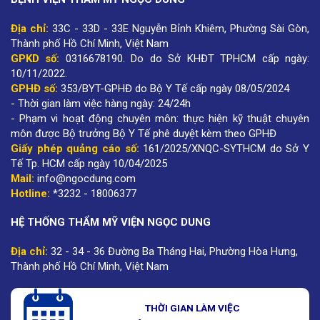
Địa chỉ:
33C - 33D - 33E Nguyễn Bỉnh Khiêm, Phường Sài Gòn,
Thành phố Hồ Chí Minh, Việt Nam
GPKD số:
0316678190
.
Do do Sở KHĐT TPHCM cấp ngày:
10/11/2022.
GPHĐ số:
353/BYT-GPHĐ do Bộ Y Tế cấp ngày 08/05/2024
- Thời gian làm việc hàng ngày: 24/24h
- Phạm vi hoạt động chuyên môn: thực hiện kỹ thuật chuyên
môn được Bộ trưởng Bộ Y Tế phê duyệt kèm theo GPHĐ
Giấy phép quảng cáo số:
161/2025/XNQC-SYTHCM do Sở Y
Tế Tp. HCM cấp ngày 10/04/2025
Mail:
info@ngocdung.com
Hotline:
*3232 - 18006377
HỆ THỐNG THẨM MỸ VIỆN NGỌC DUNG
Địa chỉ:
32 - 34 - 36 Đường Ba Tháng Hai, Phường Hòa Hưng,
Thành phố Hồ Chí Minh, Việt Nam
THỜI GIAN LÀM VIỆC