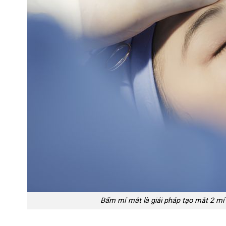
Bấm mí mắt là giải pháp tạo mắt 2 mí 