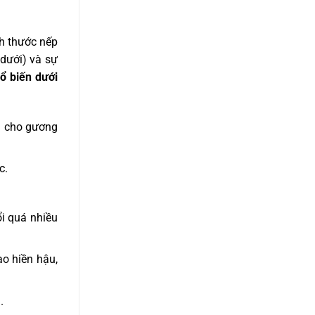
h thước nếp
dưới) và sự
ổ biến dưới
n cho gương
c.
ổi quá nhiều
o hiền hậu,
.