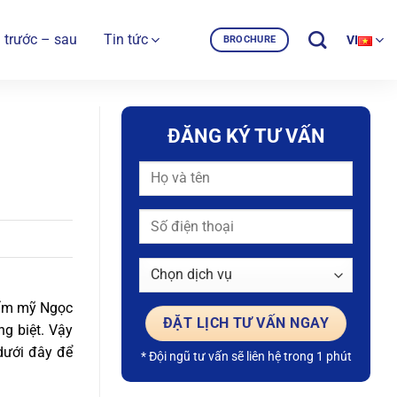
 trước – sau
Tin tức
VI
BROCHURE
ĐĂNG KÝ TƯ VẤN
hẩm mỹ Ngọc
g biệt. Vậy
dưới đây để
* Đội ngũ tư vấn sẽ liên hệ trong 1 phút