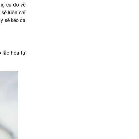
ụng cụ đo vẽ
 sẽ luồn chỉ
ày sẽ kéo da
 lão hóa tự