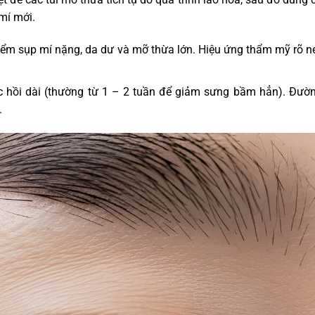
mí mới.
iểm sụp mí nặng, da dư và mỡ thừa lớn. Hiệu ứng thẩm mỹ rõ n
c hồi dài (thường từ 1 – 2 tuần để giảm sưng bầm hẳn). Đườ
.