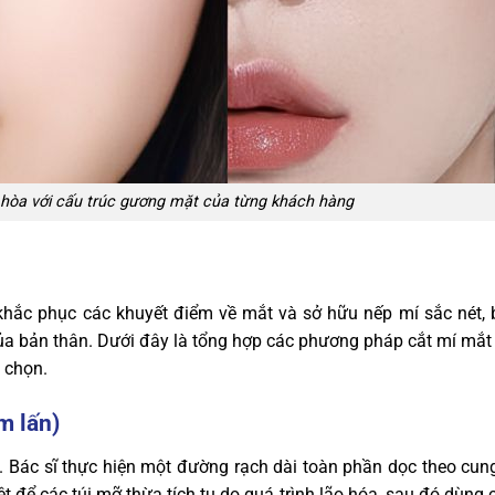
i hòa với cấu trúc gương mặt của từng khách hàng
 khắc phục các khuyết điểm về mắt và sở hữu nếp mí sắc nét, 
của bản thân. Dưới đây là tổng hợp các phương pháp cắt mí mắ
 chọn.
m lấn)
t. Bác sĩ thực hiện một đường rạch dài toàn phần dọc theo cun
riệt để các túi mỡ thừa tích tụ do quá trình lão hóa, sau đó dùng