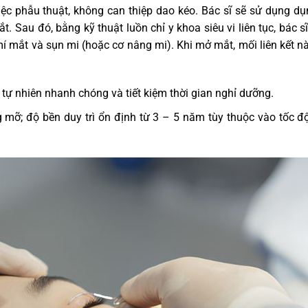
iệc phẫu thuật, không can thiệp dao kéo. Bác sĩ sẽ sử dụng d
 Sau đó, bằng kỹ thuật luồn chỉ y khoa siêu vi liên tục, bác sĩ
í mắt và sụn mi (hoặc cơ nâng mi). Khi mở mắt, mối liên kết n
 tự nhiên nhanh chóng và tiết kiệm thời gian nghỉ dưỡng.
mỡ; độ bền duy trì ổn định từ 3 – 5 năm tùy thuộc vào tốc độ