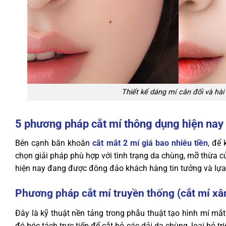
Thiết kế dáng mí cân đối và hà
5 phương pháp cắt mí thông dụng hiện nay
Bên cạnh băn khoăn
cắt mắt 2 mí giá bao nhiêu tiền
, để
chọn giải pháp phù hợp với tình trạng da chùng, mỡ thừa 
hiện nay đang được đông đảo khách hàng tin tưởng và lựa
Phương pháp cắt mí truyền thống (cắt mí xâ
Đây là kỹ thuật nền tảng trong phẫu thuật tạo hình mí mắ
đó bóc tách trực tiếp để cắt bỏ các dải da chùng, loại bỏ t