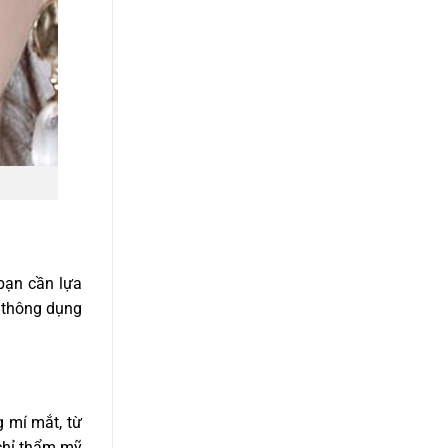
bạn cần lựa
t thông dụng
g mí mắt, từ
 chỉ thẩm mỹ