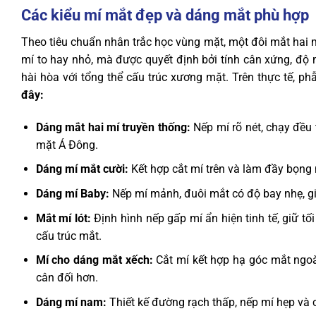
Các kiểu mí mắt đẹp và dáng mắt phù hợp
Theo tiêu chuẩn nhân trắc học vùng mặt, một đôi mắt hai 
mí to hay nhỏ, mà được quyết định bởi tính cân xứng, độ
hài hòa với tổng thể cấu trúc xương mặt. Trên thực tế, p
đây:
Dáng mắt hai mí truyền thống:
Nếp mí rõ nét, chạy đều
mặt Á Đông.
Dáng mí mắt cười:
Kết hợp cắt mí trên và làm đầy bọng m
Dáng mí Baby:
Nếp mí mảnh, đuôi mắt có độ bay nhẹ, g
Mắt mí lót:
Định hình nếp gấp mí ẩn hiện tinh tế, giữ t
cấu trúc mắt.
Mí cho dáng mắt xếch:
Cắt mí kết hợp hạ góc mắt ngoà
cân đối hơn.
Dáng mí nam:
Thiết kế đường rạch thấp, nếp mí hẹp và c