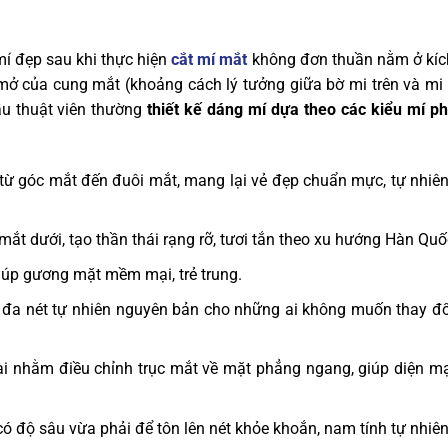
mí đẹp sau khi thực hiện
cắt mí mắt
không đơn thuần nằm ở kíc
 mở của cung mắt (khoảng cách lý tưởng giữa bờ mi trên và mi 
hẫu thuật viên thường
thiết kế dáng mí dựa theo các kiểu mí ph
 từ góc mắt đến đuôi mắt, mang lại vẻ đẹp chuẩn mực, tự nhiê
ắt dưới, tạo thần thái rạng rỡ, tươi tắn theo xu hướng Hàn Quố
iúp gương mặt mềm mại, trẻ trung.
ối đa nét tự nhiên nguyên bản cho những ai không muốn thay đ
i nhằm điều chỉnh trục mắt về mặt phẳng ngang, giúp diện mạ
ó độ sâu vừa phải để tôn lên nét khỏe khoắn, nam tính tự nhiên