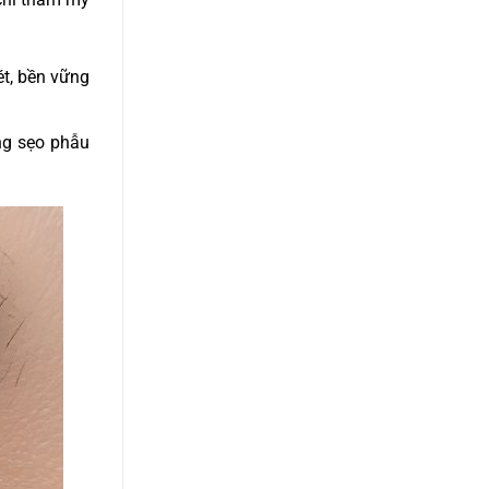
ét, bền vững
ng sẹo phẫu