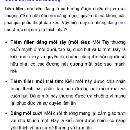
Tiêm filler môi hiện đang là xu hướng được nhiều chị em ưa
chuộng để sở hữu đôi môi căng mọng, quyến rũ mà không cần
phải qua phẫu thuật dao kéo. Vậy, hiện nay có những
dáng môi
nào được chị em yêu thích nhất?
Tiêm filler dáng môi tây (môi tều):
Môi Tây thường
nhấn mạnh ở môi dưới, tạo sự cuốn hút và lạ mắt. Đây là
kiểu môi sexy và quyến rũ, nhưng cũng đòi hỏi người sở
hữu phải có các đường nét gương mặt sắc sảo, mạnh
mẽ.
Tiêm filler môi trái tim:
Kiểu môi này được chia nhân
trung thành hai phần, tạo nên đường nét mềm mại và
cuốn hút. Dáng môi này thường được ưa chuộng vì mang
lại phúc đức và sự duyên làm ăn.
Dáng môi cười
: Môi cười thường mang lại cảm giác tươi
vui cho khuôn mặt. Đây là kiểu môi được nhiều cô nàng
yêu thích vì tạo sự dễ thương và tươi tắn.