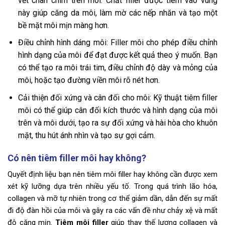
vết chân chim trên môi. Chất filler được tiêm vào vùng
này giúp căng da môi, làm mờ các nếp nhăn và tạo một
bề mặt môi mịn màng hơn.
Điều chỉnh hình dáng môi: Filler môi cho phép điều chỉnh
hình dạng của môi để đạt được kết quả theo ý muốn. Bạn
có thể tạo ra môi trái tim, điều chỉnh độ dày và mỏng của
môi, hoặc tạo đường viền môi rõ nét hơn.
Cải thiện đối xứng và cân đối cho môi: Kỹ thuật tiêm filler
môi có thể giúp cân đối kích thước và hình dạng của môi
trên và môi dưới, tạo ra sự đối xứng và hài hòa cho khuôn
mặt, thu hút ánh nhìn và tạo sự gợi cảm.
Có nên tiêm filler môi hay không?
Quyết định liệu bạn nên tiêm môi filler hay không cần được xem
xét kỹ lưỡng dựa trên nhiều yếu tố. Trong quá trình lão hóa,
collagen và mỡ tự nhiên trong cơ thể giảm dần, dẫn đến sự mất
đi độ đàn hồi của môi và gây ra các vấn đề như chảy xệ và mất
độ căng mịn.
Tiêm môi filler
giúp thay thế lượng collagen và