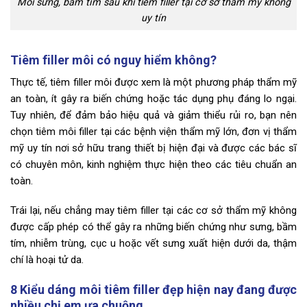
Môi sưng, bầm tím sau khi tiêm filler tại cơ sở thẩm mỹ không
uy tín
Tiêm filler môi có nguy hiểm không?
Thực tế, tiêm filler môi được xem là một phương pháp thẩm mỹ
an toàn, ít gây ra biến chứng hoặc tác dụng phụ đáng lo ngại.
Tuy nhiên, để đảm bảo hiệu quả và giảm thiểu rủi ro, bạn nên
chọn tiêm môi filler tại các bệnh viện thẩm mỹ lớn, đơn vị thẩm
mỹ uy tín nơi sở hữu trang thiết bị hiện đại và được các bác sĩ
có chuyên môn, kinh nghiệm thực hiện theo các tiêu chuẩn an
toàn.
Trái lại, nếu chẳng may tiêm filler tại các cơ sở thẩm mỹ không
được cấp phép có thể gây ra những biến chứng như sưng, bầm
tím, nhiễm trùng, cục u hoặc vết sưng xuất hiện dưới da, thậm
chí là hoại tử da.
8 Kiểu dáng môi tiêm filler đẹp hiện nay đang được
nhiều chị em ưa chuộng