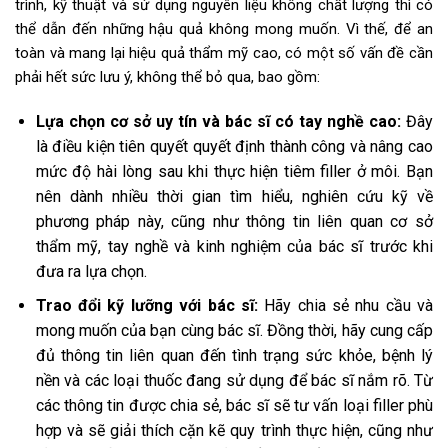
trình, kỹ thuật và sử dụng nguyên liệu không chất lượng thì có
thể dẫn đến những hậu quả không mong muốn. Vì thế, để an
toàn và mang lại hiệu quả thẩm mỹ cao, có một số vấn đề cần
phải hết sức lưu ý, không thể bỏ qua, bao gồm:
Lựa chọn cơ sở uy tín và bác sĩ có tay nghề cao:
Đây
là điều kiện tiên quyết quyết định thành công và nâng cao
mức độ hài lòng sau khi thực hiện tiêm filler ở môi. Bạn
nên dành nhiều thời gian tìm hiểu, nghiên cứu kỹ về
phương pháp này, cũng như thông tin liên quan cơ sở
thẩm mỹ, tay nghề và kinh nghiệm của bác sĩ trước khi
đưa ra lựa chọn.
Trao đổi kỹ lưỡng với bác sĩ:
Hãy chia sẻ nhu cầu và
mong muốn của bạn cùng bác sĩ. Đồng thời, hãy cung cấp
đủ thông tin liên quan đến tình trạng sức khỏe, bệnh lý
nền và các loại thuốc đang sử dụng để bác sĩ nắm rõ. Từ
các thông tin được chia sẻ, bác sĩ sẽ tư vấn loại filler phù
hợp và sẽ giải thích cặn kẽ quy trình thực hiện, cũng như