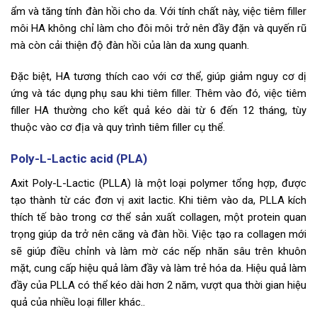
ẩm và tăng tính đàn hồi cho da. Với tính chất này, việc tiêm filler
môi HA không chỉ làm cho đôi môi trở nên đầy đặn và quyến rũ
mà còn cải thiện độ đàn hồi của làn da xung quanh.
Đặc biệt, HA tương thích cao với cơ thể, giúp giảm nguy cơ dị
ứng và tác dụng phụ sau khi tiêm filler. Thêm vào đó, việc tiêm
filler HA thường cho kết quả kéo dài từ 6 đến 12 tháng, tùy
thuộc vào cơ địa và quy trình tiêm filler cụ thể.
Poly-L-Lactic acid (PLA)
Axit Poly-L-Lactic (PLLA) là một loại polymer tổng hợp, được
tạo thành từ các đơn vị axit lactic. Khi tiêm vào da, PLLA kích
thích tế bào trong cơ thể sản xuất collagen, một protein quan
trọng giúp da trở nên căng và đàn hồi. Việc tạo ra collagen mới
sẽ giúp điều chỉnh và làm mờ các nếp nhăn sâu trên khuôn
mặt, cung cấp hiệu quả làm đầy và làm trẻ hóa da. Hiệu quả làm
đầy của PLLA có thể kéo dài hơn 2 năm, vượt qua thời gian hiệu
quả của nhiều loại filler khác..