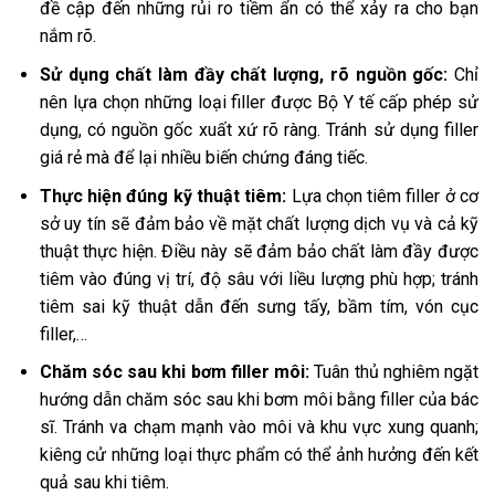
đề cập đến những rủi ro tiềm ẩn có thể xảy ra cho bạn
nắm rõ.
Sử dụng chất làm đầy chất lượng, rõ nguồn gốc:
Chỉ
nên lựa chọn những loại filler được Bộ Y tế cấp phép sử
dụng, có nguồn gốc xuất xứ rõ ràng. Tránh sử dụng filler
giá rẻ mà để lại nhiều biến chứng đáng tiếc.
Thực hiện đúng kỹ thuật tiêm:
Lựa chọn tiêm filler ở cơ
sở uy tín sẽ đảm bảo về mặt chất lượng dịch vụ và cả kỹ
thuật thực hiện. Điều này sẽ đảm bảo chất làm đầy được
tiêm vào đúng vị trí, độ sâu với liều lượng phù hợp; tránh
tiêm sai kỹ thuật dẫn đến sưng tấy, bầm tím, vón cục
filler,…
Chăm sóc sau khi bơm filler môi:
Tuân thủ nghiêm ngặt
hướng dẫn chăm sóc sau khi bơm môi bằng filler của bác
sĩ. Tránh va chạm mạnh vào môi và khu vực xung quanh;
kiêng cử những loại thực phẩm có thể ảnh hưởng đến kết
quả sau khi tiêm.