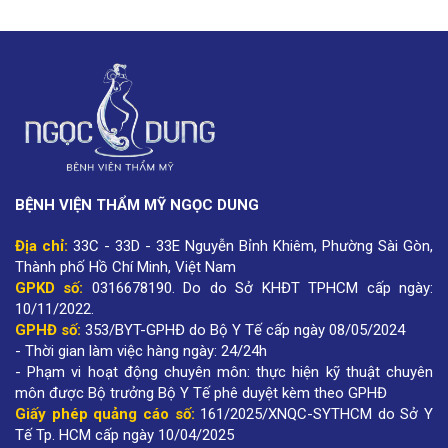
BỆNH VIỆN THẨM MỸ NGỌC DUNG
Địa chỉ:
33C - 33D - 33E Nguyễn Bỉnh Khiêm, Phường Sài Gòn,
Thành phố Hồ Chí Minh, Việt Nam
GPKD số:
0316678190
.
Do do Sở KHĐT TPHCM cấp ngày:
10/11/2022.
GPHĐ số:
353/BYT-GPHĐ do Bộ Y Tế cấp ngày 08/05/2024
- Thời gian làm việc hàng ngày: 24/24h
- Phạm vi hoạt động chuyên môn: thực hiện kỹ thuật chuyên
môn được Bộ trưởng Bộ Y Tế phê duyệt kèm theo GPHĐ
Giấy phép quảng cáo số:
161/2025/XNQC-SYTHCM do Sở Y
Tế Tp. HCM cấp ngày 10/04/2025