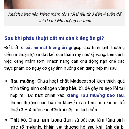
Khách hàng nên kiêng mắm tôm tối thiểu từ 3 đến 4 tuần để
vạt da mí liền miệng an toàn
Sau khi phẫu thuật cắt mí cần kiêng ăn gì?
Để biết rõ
cắt mí mắt kiêng ăn gì
giúp quá trình lành thương
diễn ra thuận lợi và đạt kết quả thẩm mỹ như kỳ vọng, bên cạnh
việc kiêng mắm tôm, khách hàng cần chủ động hạn chế các
thực phẩm có nguy cơ gây ảnh hưởng đến dáng nếp mí sau:
Rau muống:
Chứa hoạt chất Madecassol kích thích quá
trình tăng sinh collagen vùng biểu bì, dễ gây ra sẹo lồi tại
nếp mí. Để biết chính xác
kiêng rau muống bao lâu
,
thông thường các bác sĩ khuyến cáo bạn nên kiêng tối
thiểu 3 – 4 tuần cho đến khi nếp mí lành hẳn.
Thịt bò:
Chứa hàm lượng đạm và sắt cao làm tăng sinh
sắc tố melanin, khiến vết thương hở sau khi lành dễ bị