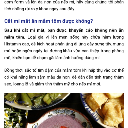
gom form và lên da non của nếp mí, hãy cùng chúng tôi phân
tích những rủi ro y khoa ngay sau đây.
Cắt mí mắt ăn mắm tôm được không?
Sau khi cắt mí mắt, bạn được khuyến cáo không nên ăn
mắm tôm.
Loại gia vị lên men sống này chứa hàm lượng
Histamin cao, dễ kích hoạt phản ứng dị ứng gây sưng tấy, mưng
mủ hoặc ngứa ngáy tại đường khâu vừa can thiệp trong phòng
mổ, khiến bạn dễ chạm gãi làm ảnh hưởng dáng mí.
Đồng thời, sắc tố tím đậm của mắm tôm khi hấp thụ vào cơ thể
có khả năng làm sậm màu da non, dễ dẫn đến tình trạng thâm
sẹo, loang lổ và giảm tính thẩm mỹ cho nếp mí mới.