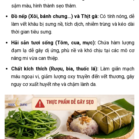
sậm màu, hình thành sẹo thâm.
Đồ nếp (Xôi, bánh chưng…) và Thịt gà:
Có tính nóng, dễ
làm vết khâu bị sưng nề, tích dịch, nhiễm trùng và kéo dài
thời gian tiêu sưng.
Hải sản tươi sống (Tôm, cua, mực):
Chứa hàm lượng
đạm lạ dễ gây dị ứng, phù nề và khó chịu tại các mô cơ
nâng mi vừa can thiệp.
Chất kích thích (Rượu, bia, thuốc lá):
Làm giãn mạch
máu ngoại vi, giảm lượng oxy truyền đến vết thương, gây
nguy cơ xuất huyết nhẹ và chậm lành da.