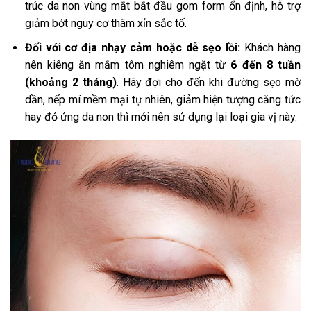
trúc da non vùng mắt bắt đầu gom form ổn định, hỗ trợ
giảm bớt nguy cơ thâm xỉn sắc tố.
Đối với cơ địa nhạy cảm hoặc dễ sẹo lồi:
Khách hàng
nên kiêng ăn mắm tôm nghiêm ngặt từ
6 đến 8 tuần
(khoảng 2 tháng)
. Hãy đợi cho đến khi đường sẹo mờ
dần, nếp mí mềm mại tự nhiên, giảm hiện tượng căng tức
hay đỏ ửng da non thì mới nên sử dụng lại loại gia vị này.