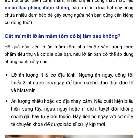
trợ hồi phục. (Bên cạnh mắm, nhiều chị em cũng thắc mắc liệu
có ăn đậu phộng được không
, câu trả lời là loại hạt này cũng
chứa nhiều đạm béo dễ gây sưng ngứa nên bạn cũng cần kiêng
cữ đồng thời)
Cắt mí mắt lỡ ăn mắm tôm có bị làm sao không?
Hệ quả của việc lỡ ăn mắm tôm phụ thuộc vào lượng thực
phẩm tiêu thụ và cơ địa của bạn, nếu lỡ ăn bạn có thể áp dụng
những cách xử lý sau:
Lỡ ăn lượng ít & cơ địa lành: Ngừng ăn ngay, uống tối
thiểu 2 lít nước lọc/ngày để tăng cường đào thải độc tố
và histamin.
Ăn lượng nhiều hoặc cơ địa nhạy cảm: Nếu xuất hiện biểu
hiện sưng tấy, ngứa ngáy hoặc rỉ dịch, tuyệt đối không
chạm gãi hay tự ý bôi thuốc. Hãy liên hệ ngay với cơ sở y
tế chuyên khoa để được bác sĩ xử lý kịp thời.