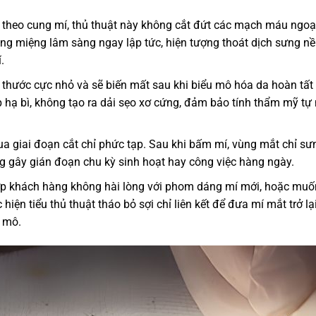
theo cung mí, thủ thuật này không cắt đứt các mạch máu ngoại
óng miệng lâm sàng ngay lập tức, hiện tượng thoát dịch sưng 
.
 thước cực nhỏ và sẽ biến mất sau khi biểu mô hóa da hoàn tất 
p hạ bì, không tạo ra dải sẹo xơ cứng, đảm bảo tính thẩm mỹ tự
a giai đoạn cắt chỉ phức tạp. Sau khi bấm mí, vùng mắt chỉ sư
g gây gián đoạn chu kỳ sinh hoạt hay công việc hàng ngày.
p khách hàng không hài lòng với phom dáng mí mới, hoặc muốn
iện tiểu thủ thuật tháo bỏ sợi chỉ liên kết để đưa mí mắt trở lại
 mô.