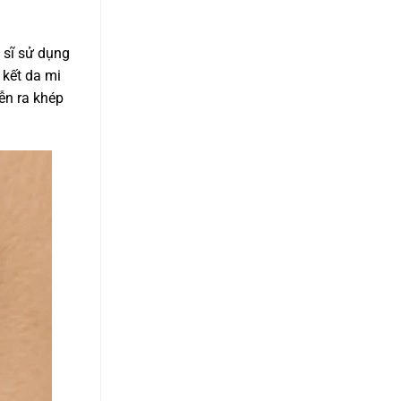
 sĩ sử dụng
 kết da mi
iễn ra khép