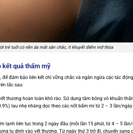
ời trẻ tuổi có nền da mắt săn chắc, ít khuyết điểm mỡ thừa
o kết quả thẩm mỹ
, để đảm bảo liên kết chỉ vững chắc và ngăn ngừa các tác độn
ên tắc sau:
 vết thương hoàn toàn khô ráo. Sử dụng tăm bông vô khuẩn th
0.9%) lau nhẹ nhàng dọc theo các nốt bấm mí từ 2 – 3 lần/ngày 
 lạnh liên tục trong 2 ngày đầu (mỗi lần 15 phút, từ 4 – 5 lần
gưng tụ dính vào vết thương. Từ ngày thứ 3 trở đi, chuyển san