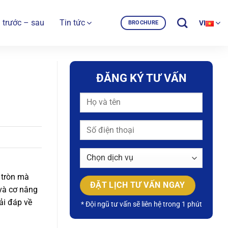
 trước – sau
Tin tức
VI
BROCHURE
ĐĂNG KÝ TƯ VẤN
 tròn mà
và cơ nâng
ải đáp về
* Đội ngũ tư vấn sẽ liên hệ trong 1 phút