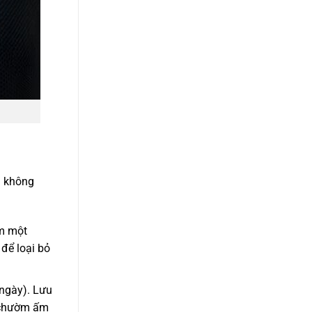
g không
ấm một
để loại bỏ
/ngày). Lưu
g chườm ấm