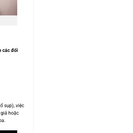
o các đối
 sụp), việc
 giả hoặc
oa.