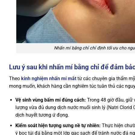
Nhấn mí bằng chỉ chỉ định tối ưu cho ngư
Lưu ý sau khi nhấn mí bằng chỉ để đảm bả
Theo
kinh nghiệm nhấn mí mắt
từ các chuyên gia thẩm mỹ
mong muốn, khách hàng cần nghiêm túc tuân thủ các nguy
Vệ sinh vùng bấm mí đúng cách:
Trong 48 giờ đầu, giữ
lượng vừa đủ dung dịch nước muối sinh lý (Natri Clorid 
dịch huyết tương ứ đọng.
Kiểm soát hiện tượng sưng nề tự nhiên:
Thực hiện chườm
ý bọc túi đá bằng một lớp gạc sạch để tránh nước đá n