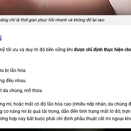
ằng chỉ là thời gian phục hồi nhanh và không để lại sẹo
ỉ
ỹ tối ưu và duy trì độ bền vững khi
được chỉ định thực hiện ch
ưa bị lão hóa.
ông đều nhau.
ít da chùng, mỡ thừa.
g mí, hoặc mắt có độ lão hóa cao (nhiều nếp nhăn, da chùng đổ
 cơ nâng mi bị quá tải trọng, dẫn đến tình trạng mắt lờ đờ, trợn
ường hợp này bắt buộc phải chỉ định phẫu thuật cắt mí ngoại kh