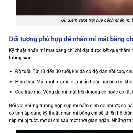
Ưu điểm vượt trội của cách nhấn mí b
Đối tượng phù hợp để nhấn mí mắt bằng ch
Kỹ thuật nhấn mí mắt bằng chỉ chỉ đạt được kết quả thẩm m
tượng sau:
Độ tuổi: Từ 18 đến 30 tuổi, khi da có độ đàn hồi cao, ch
Hình thái: Mắt một mí, mí lót, mí ẩn hoặc hai bên mí kh
Cấu trúc mô: Vùng da mí mắt trên không có hoặc có rất 
Đối với những trường hợp sụp mi bẩm sinh do nhược cơ nân
cố tình áp dụng kỹ thuật nhấn mí bằng chỉ sẽ khiến hệ thống
nếp mí bị tuột, mờ đi chỉ sau một thời gian ngắn. Những tr