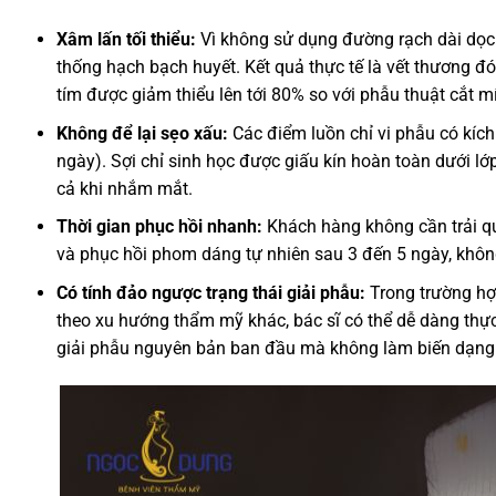
Xâm lấn tối thiểu:
Vì không sử dụng đường rạch dài dọc 
thống hạch bạch huyết. Kết quả thực tế là vết thương đ
tím được giảm thiểu lên tới 80% so với phẫu thuật cắt mí
Không để lại sẹo xấu:
Các điểm luồn chỉ vi phẫu có kích
ngày). Sợi chỉ sinh học được giấu kín hoàn toàn dưới lớ
cả khi nhắm mắt.
Thời gian phục hồi nhanh:
Khách hàng không cần trải qu
và phục hồi phom dáng tự nhiên sau 3 đến 5 ngày, khôn
Có tính đảo ngược trạng thái giải phẫu:
Trong trường hợ
theo xu hướng thẩm mỹ khác, bác sĩ có thể dễ dàng thực h
giải phẫu nguyên bản ban đầu mà không làm biến dạng