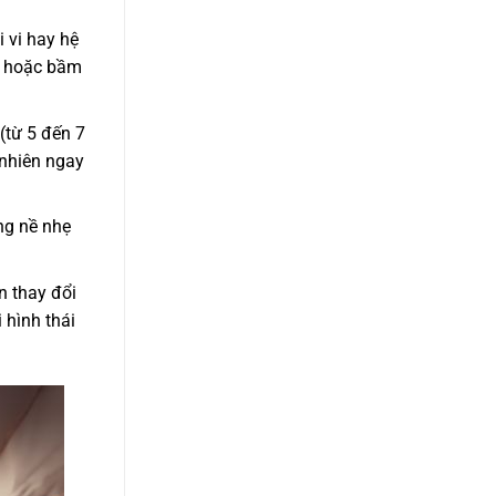
 vi hay hệ
nề hoặc bầm
(từ 5 đến 7
 nhiên ngay
ng nề nhẹ
 thay đổi
 hình thái